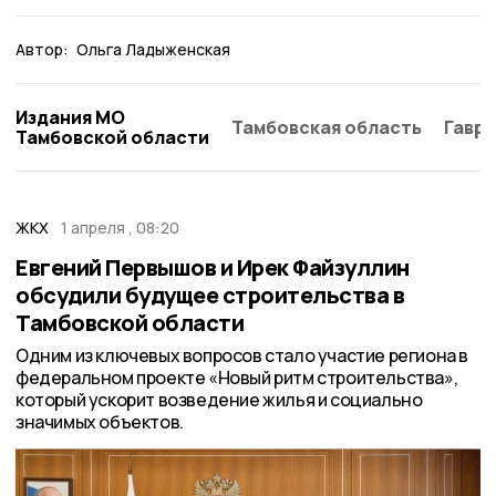
Автор:
Ольга Ладыженская
Издания МО
Тамбовская область
Гаври
Тамбовской области
ЖКХ
1 апреля , 08:20
Евгений Первышов и Ирек Файзуллин
обсудили будущее строительства в
Тамбовской области
Одним из ключевых вопросов стало участие региона в
федеральном проекте «Новый ритм строительства»,
который ускорит возведение жилья и социально
значимых объектов.