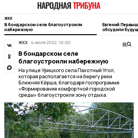
ЖКХ
В бондарском селе благоустроили
Евгений Первыш
набережную
обсудили будущ
Тамбовской об
ЖКХ
4 июля 2022, 10:00
В бондарском селе
благоустроили набережную
На улице Урицкого села Пахотный Угол,
которая располагается на берегу реки
Ближняя Кёрша, благодаря госпрограмме
«Формирование комфортной городской
среды» благоустроили зону отдыха.