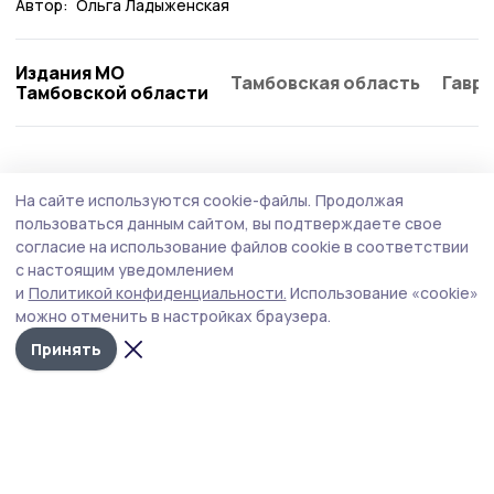
Автор:
Ольга Ладыженская
Издания МО
Тамбовская область
Гаври
Тамбовской области
ЖКХ
27 февраля , 16:01
На сайте используются cookie-файлы.
Продолжая
На переполненный контейнер бондарцы
пользоваться данным сайтом, вы подтверждаете свое
могут подать жалобу через мобильное
согласие на использование файлов cookie в соответствии
с настоящим уведомлением
приложение Госуслуги.Дом.
и
Политикой конфиденциальности.
Использование «cookie»
В условиях снежной зимы своевременный вывоз
можно отменить в настройках браузера.
мусора особенно волнует жителей региона.
Принять