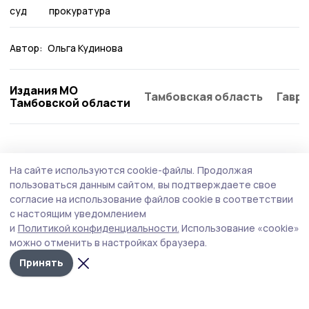
суд
прокуратура
Автор:
Ольга Кудинова
Издания МО
Тамбовская область
Гаври
Тамбовской области
Происшествие
23 июля , 12:20
На сайте используются cookie-файлы.
Продолжая
Месть подруге обошлась жительнице
пользоваться данным сайтом, вы подтверждаете свое
Бондарей в 50 тысяч рублей
согласие на использование файлов cookie в соответствии
с настоящим уведомлением
Бондарский районный суд вынес приговор женщине,
и
Политикой конфиденциальности.
Использование «cookie»
которая решила оклеветать свою знакомую и заявила в
можно отменить в настройках браузера.
полицию о краже у неё 600 тыс. рублей.
Принять