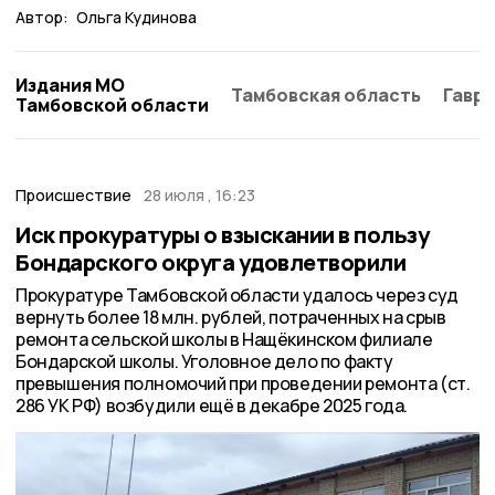
Автор:
Ольга Кудинова
Издания МО
Тамбовская область
Гаври
Тамбовской области
Происшествие
28 июля , 16:23
Иск прокуратуры о взыскании в пользу
Бондарского округа удовлетворили
Прокуратуре Тамбовской области удалось через суд
вернуть более 18 млн. рублей, потраченных на срыв
ремонта сельской школы в Нащёкинском филиале
Бондарской школы. Уголовное дело по факту
превышения полномочий при проведении ремонта (ст.
286 УК РФ) возбудили ещё в декабре 2025 года.