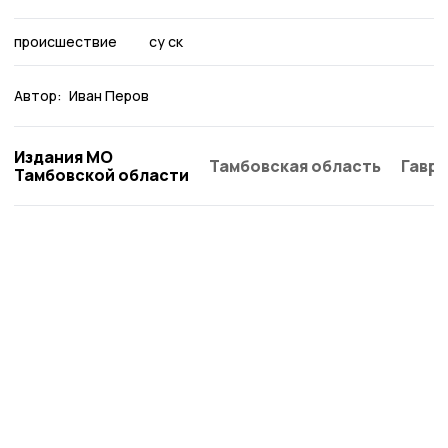
происшествие
су ск
Автор:
Иван Перов
Издания МО
Тамбовская область
Гаври
Тамбовской области