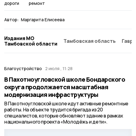
дороги
ремонт
Автор:
Маргарита Елисеева
Издания МО
Тамбовская область
Гаври
Тамбовской области
Благоустройство
2 июля , 11:28
В Пахотноугловской школе Бондарского
округа продолжается масштабная
модернизация инфраструктуры
В Пахотноугловской школе идут активные ремонтные
работы. На объекте трудится бригада из 20
специалистов, которые обновляют здание в рамках
национального проекта «Молодёжь и дети».