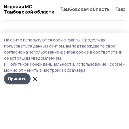
Издания МО
Тамбовская область
Гаври
Тамбовской области
Благоустройство
29 июня , 15:05
На сайте используются cookie-файлы.
Продолжая
На восьми дорогах Тамбовской области
пользоваться данным сайтом, вы подтверждаете свое
установят искусственное освещение
согласие на использование файлов cookie в соответствии
с настоящим уведомлением
В бюджете Тамбовской области предусмотрено 185,5
и
Политикой конфиденциальности.
Использование «cookie»
миллиона рублей на эти работы.
можно отменить в настройках браузера.
Принять