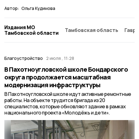
Автор:
Ольга Кудинова
Издания МО
Тамбовская область
Гаври
Тамбовской области
Благоустройство
2 июля , 11:28
В Пахотноугловской школе Бондарского
округа продолжается масштабная
модернизация инфраструктуры
В Пахотноугловской школе идут активные ремонтные
работы. На объекте трудится бригада из 20
специалистов, которые обновляют здание в рамках
национального проекта «Молодёжь и дети».