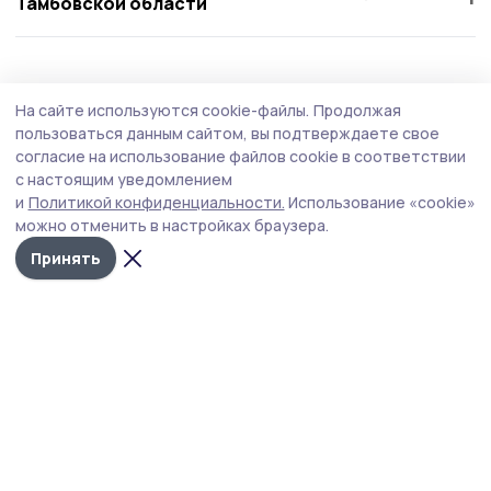
Тамбовской области
Благоустройство
29 июня , 15:05
На сайте используются cookie-файлы.
Продолжая
На восьми дорогах Тамбовской области
пользоваться данным сайтом, вы подтверждаете свое
установят искусственное освещение
согласие на использование файлов cookie в соответствии
с настоящим уведомлением
В бюджете Тамбовской области предусмотрено 185,5
и
Политикой конфиденциальности.
Использование «cookie»
миллиона рублей на эти работы.
можно отменить в настройках браузера.
Принять