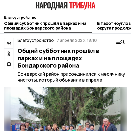
Благоустройство
Общий субботник прошёл в парках и на
В Пахотноуглов
площадях Бондарского района
округа продол
модернизация 
Благоустройство
7 апреля 2023, 18:10
Общий субботник прошёл в
парках и на площадях
Бондарского района
Бондарский район присоединился к месячнику
чистоты, который объявили в апреле.