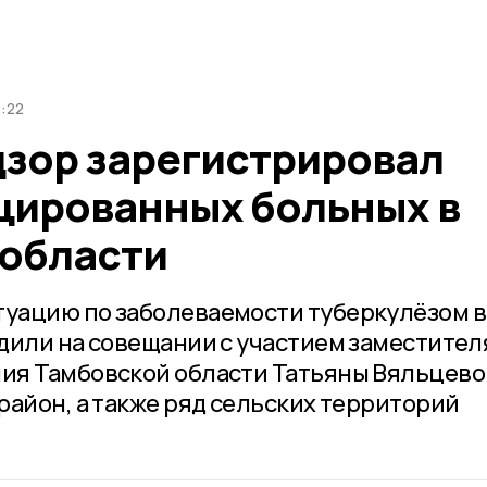
8:22
зор зарегистрировал
цированных больных в
 области
уацию по заболеваемости туберкулёзом в
дили на совещании с участием заместител
я Тамбовской области Татьяны Вяльцевой
район, а также ряд сельских территорий