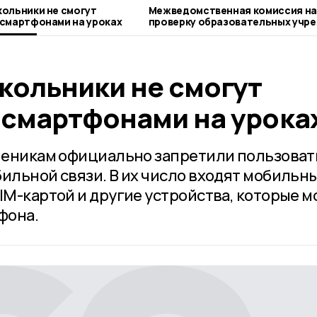
ольники не смогут
Межведомственная комиссия н
смартфонами на уроках
проверку образовательных учр
Бондарского округа
кольники не смогут
 смартфонами на урока
ученикам официально запретили пользоват
бильной связи. В их число входят мобильн
IM-картой и другие устройства, которые м
фона.