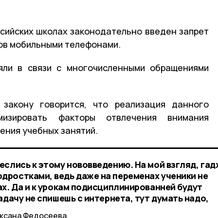
ссийских школах законодательно введен запрет
ков мобильными телефонами.
яли в связи с многочисленными обращениями
 закону говорится, что реализация данного
мизировать факторы отвлечения внимания
ения учебных занятий.
еслись к этому нововведению. На мой взгляд, га
ростками, ведь даже на переменах ученики не
х. Да и к урокам подисциплинированней будут
адачу не спишешь с интернета, тут думать надо,
Оксана Федосеева.