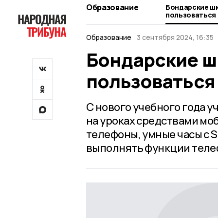
Образование
Бондарские шк
пользоваться 
Образование
3 сентября 2024, 16:35
Бондарские ш
пользоваться
С нового учебного года 
на уроках средствами мо
телефоны, умные часы с S
выполнять функции теле