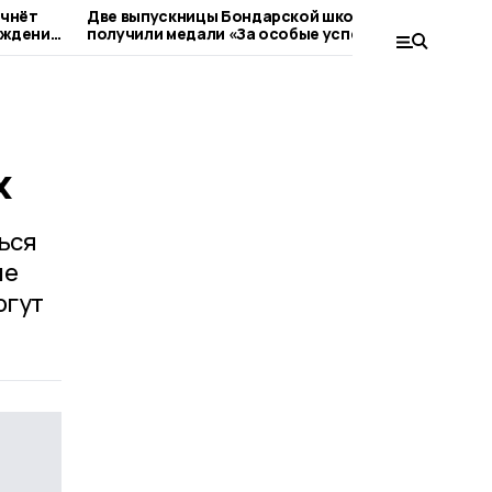
ачнёт
Две выпускницы Бондарской школы
Поощри
еждений
получили медали «За особые успехи в
конкур
учении»
педаго
х
ься
ые
огут