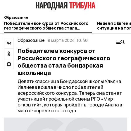
Образование
Победителем конкурса от Российского
Неделя с Евген
географического общества стала
ситуация на то
бондарская школьница
городе и приор
Образование
9 марта 2024, 10:40
Победителем конкурса от
Российского географического
общества стала бондарская
школьница
Девятиклассница Бондарской школы Ульяна
Ивлиева вошла в число победителей
всероссийского конкурса. Теперь она станет
участницей профильной смены РГО «Мир
открытий», которая пройдёт в городе Анапа в
марте-апреле этого года.