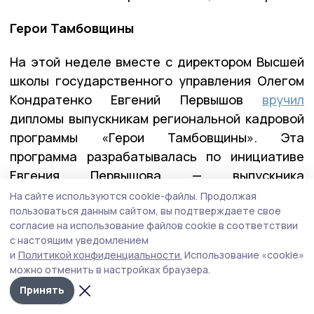
Герои Тамбовщины
На этой неделе вместе с директором Высшей
школы государственного управления Олегом
Кондратенко Евгений Первышов
вручил
дипломы выпускникам региональной кадровой
программы «Герои Тамбовщины». Эта
программа разрабатывалась по инициативе
Евгения Первышова — выпускника
федеральной программы «Время героев», и
На сайте используются cookie-файлы.
Продолжая
пользоваться данным сайтом, вы подтверждаете свое
реализовывалась вместе с его коллегами по
согласие на использование файлов cookie в соответствии
программе — Алексеем Кондратьевым и
с настоящим уведомлением
Константином Кутейниковым. Заявку в
и
Политикой конфиденциальности.
Использование «cookie»
программу подали почти 400 участников и
можно отменить в настройках браузера.
ветеранов СВО. После всех вступительных
Принять
испытаний участниками первого потока стали