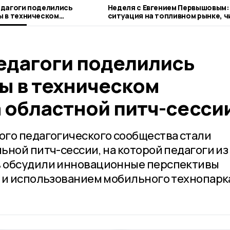
едагоги поделились
Неделя с Евгением Первышовым:
 в техническом
ситуация на топливном рынке, ч
 областной питч-сессии
городе и приоритеты образован
едагоги поделились
ы в техническом
 областной питч-сесси
го педагогического сообщества стали
ьной питч-сессии, на которой педагоги из
 обсудили инновационные перспективы
 и использованием мобильного технопарк