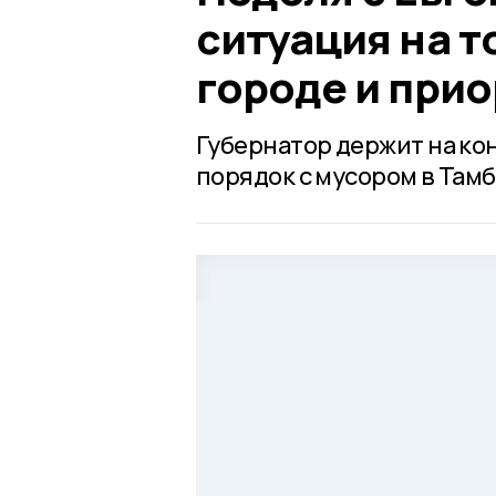
ситуация на т
городе и при
Губернатор держит на ко
порядок с мусором в Тамб