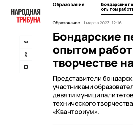
Образование
Бондарские п
опытом работы
творчестве на
Образование
1 марта 2023, 12:16
Бондарские п
опытом работ
творчестве на
Представители бондарско
участниками образовател
девяти муниципалитетов
технического творчества
«Кванториум».