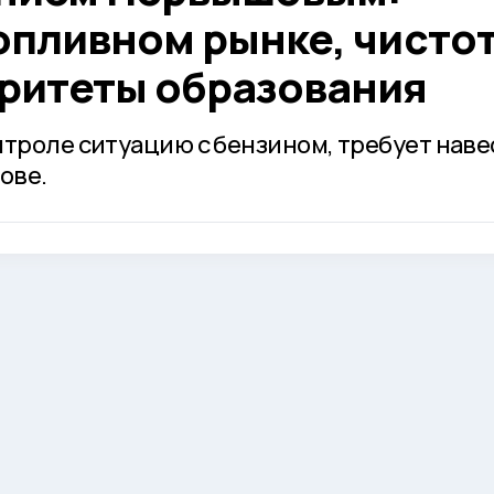
опливном рынке, чистот
оритеты образования
нтроле ситуацию с бензином, требует наве
ове.