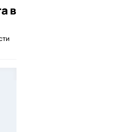
а в
сти