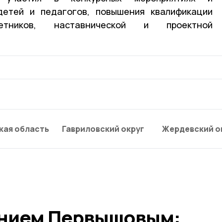
детей и педагогов, повышения квалификации
метников, наставнической и проектной
кая область
Гавриловский округ
Жердевский о
ением Первышовым: