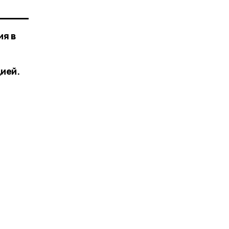
ия в
ией.