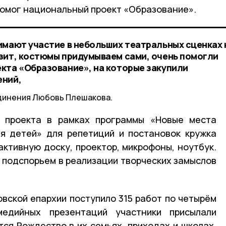
 помог национальный проект «Образование».
имают участие в небольших театральных сценках 
зит, костюмы придумываем сами, очень помогли
кта «Образование», на которые закупили
ений,
динения Любовь Плешакова.
 проекта в рамках программы «Новые места
я детей» для репетиций и постановок кружка
активную доску, проектор, микрофоны, ноутбук.
подспорьем в реализации творческих замыслов
овской епархии поступило 315 работ по четырём
медийных презентаций участники присылали
тся Рождество в их семьях, приходах и школах,