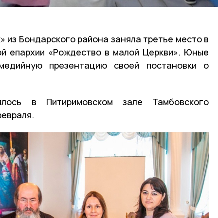
» из Бондарского района заняла третье место в
кой епархии «Рождество в малой Церкви». Юные
имедийную презентацию своей постановки о
ялось в Питиримовском зале Тамбовского
февраля.