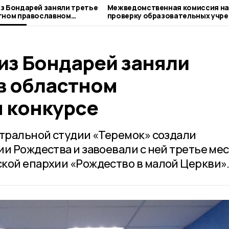
з Бондарей заняли третье
Межведомственная комиссия н
тном православном
проверку образовательных учр
Бондарского округа
из Бондарей заняли
в областном
 конкурсе
атральной студии «Теремок» создали
и Рождества и завоевали с ней третье мес
кой епархии «Рождество в малой Церкви»