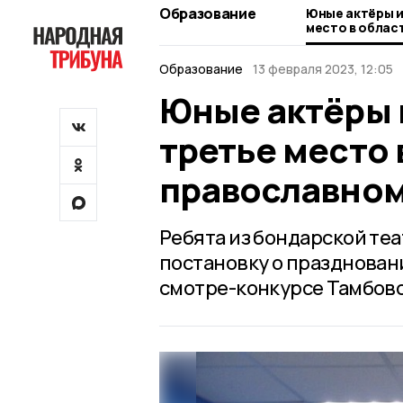
Образование
Юные актёры и
место в облас
конкурсе
Образование
13 февраля 2023, 12:05
Юные актёры 
третье место 
православном
Ребята из бондарской те
постановку о праздновани
смотре-конкурсе Тамбовс