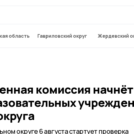
кая область
Гавриловский округ
Жердевский о
нная комиссия начнёт
азовательных учрежде
округа
ном округе 6 августа стартует проверка