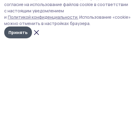
Губернатор держит на контроле ситуацию с бензином,
согласие на использование файлов cookie в соответствии
требует навести порядок с мусором в Тамбове.
с настоящим уведомлением
и
Политикой конфиденциальности.
Использование «cookie»
можно отменить в настройках браузера.
Принять
Фото: Павел Васильев
Уходящая неделя для главы Тамбовской
области Евгения Первышова выдалась
насыщенной и разноплановой. Обсуждались