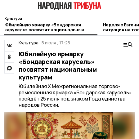
Культура
Юбилейную ярмарку «Бондарская
Неделя с Евген
карусель» посвятят национальным
ситуация на то
культурам
городе и приор
Культура
5 июля , 17:25
Юбилейную ярмарку
«Бондарская карусель»
посвятят национальным
культурам
Юбилейная X Межрегиональная торгово-
ремесленная ярмарка «Бондарская карусель»
пройдёт 25 июля под знаком Года единства
народов России.