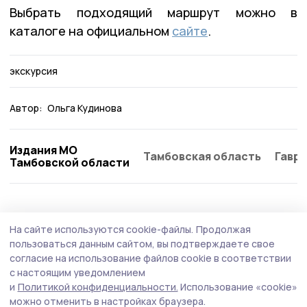
Выбрать подходящий маршрут можно в
каталоге на официальном
сайте
.
экскурсия
Автор:
Ольга Кудинова
Издания МО
Тамбовская область
Гаври
Тамбовской области
Культура
30 июля , 12:17
На сайте используются cookie-файлы.
Продолжая
Студенты московских вузов подарили
пользоваться данным сайтом, вы подтверждаете свое
Бондарскому округу театральный
согласие на использование файлов cookie в соответствии
с настоящим уведомлением
праздник
и
Политикой конфиденциальности.
Использование «cookie»
В Бондарском центре досуга состоялось яркое
можно отменить в настройках браузера.