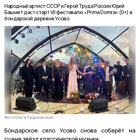
Народный артист СССР и Герой Труда России Юрий
Башмет даст старт VII фестивалю «Prima Domra» (0+) в
бондарской деревне Усово.
Фото:Ольга Ладыженская
Бондарское село Усово снова соберёт на
сцене звёзд классической музыки.