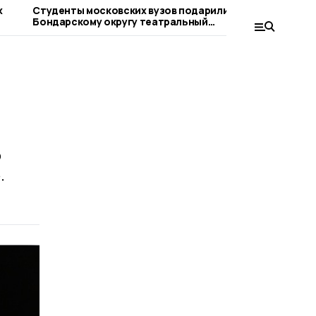
х
Студенты московских вузов подарили
Тамбовчан 
Бондарскому округу театральный
всероссийс
праздник
России»
о
.