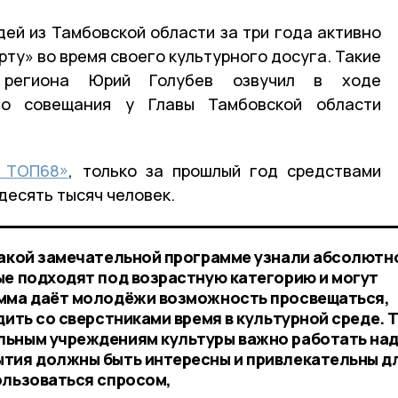
ей из Тамбовской области за три года активно
ту» во время своего культурного досуга. Такие
 региона Юрий Голубев озвучил в ходе
го совещания у Главы Тамбовской области
А ТОП68»
, только за прошлый год средствами
десять тысяч человек.
такой замечательной программе узнали абсолютн
ые подходят под возрастную категорию и могут
амма даёт молодёжи возможность просвещаться,
дить со сверстниками время в культурной среде. 
льным учреждениям культуры важно работать на
ытия должны быть интересны и привлекательны д
ользоваться спросом,