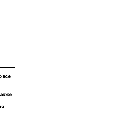
о все
Также
д
ля