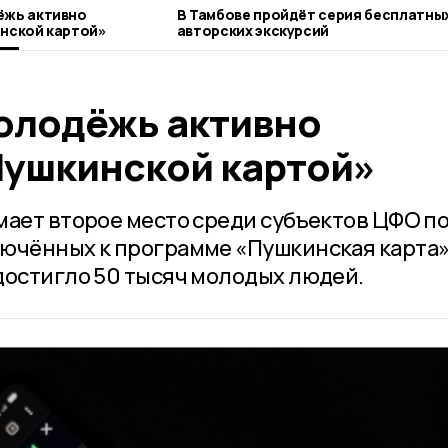
ёжь активно
В Тамбове пройдёт серия бесплатны
нской картой»
авторских экскурсий
олодёжь активно
Пушкинской картой»
мает второе место среди субъектов ЦФО п
ючённых к программе «Пушкинская карта»
достигло 50 тысяч молодых людей.