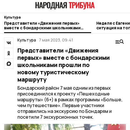
Культура
Представители «Движения первых»
Неделя с Евген
вместе с бондарскими школьниками
ситуация на то
прошли по новому туристическому
городе и приор
маршруту
Культура
7 мая 2023, 09:41
Представители «Движения
первых» вместе с бондарскими
школьниками прошли по
новому туристическому
маршруту
Бондарский район 7 мая одним из первых
присоединился к проекту «Пешеходные
маршруты» (6+) в рамках программы «Больше,
чем путешествие». Первые участники
отправились на экскурсию по Бондарям и
посетили 7 экскурсионных точек.