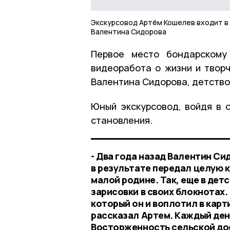
Экскурсовод Артём Кошелев входит в
Валентина Сидорова
Первое место бондарскому
видеоработа о жизни и твор
Валентина Сидорова, детство 
Юный экскурсовод, войдя в о
становления.
- Два года назад Валентин Си
в результате передал целую к
малой родине. Так, еще в дет
зарисовки в своих блокнотах
который он и воплотил в карт
рассказал Артем. Каждый ден
Восторженность сельской до