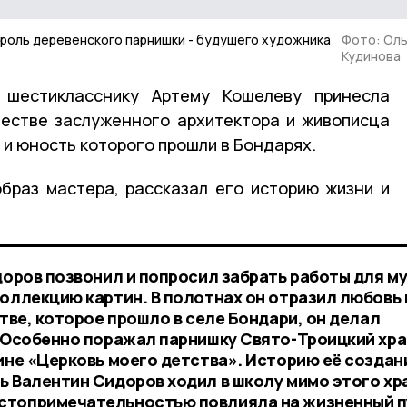
 роль деревенского парнишки - будущего художника
Фото: Оль
Кудинова
 шестикласснику Артему Кошелеву принесла
честве заслуженного архитектора и живописца
и юность которого прошли в Бондарях.
браз мастера, рассказал его историю жизни и
доров позвонил и попросил забрать работы для му
оллекцию картин. В полотнах он отразил любовь 
стве, которое прошло в селе Бондари, он делал
. Особенно поражал парнишку Свято-Троицкий хра
ине «Церковь моего детства». Историю её создан
ь Валентин Сидоров ходил в школу мимо этого хр
стопримечательностью повлияла на жизненный п