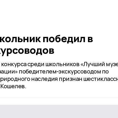
кольник победил в
курсоводов
 конкурса среди школьников «Лучший муз
зации» победителем-экскурсоводом по
природного наследия признан шестикласс
 Кошелев.