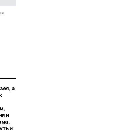
га
зея, а
к
м,
ия и
ама.
уть и