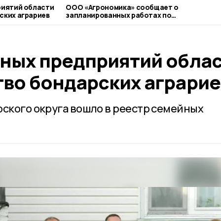
риятий области
ООО «Агрономика» сообщает о
ских аграриев
запланированных работах по
применению пестицидов и
агрохимикатов
йных предприятий обла
тво бондарских аграрие
рского округа вошло в реестр семейных