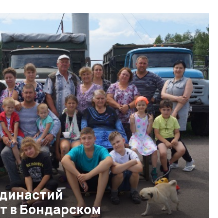
 династий
т в Бондарском