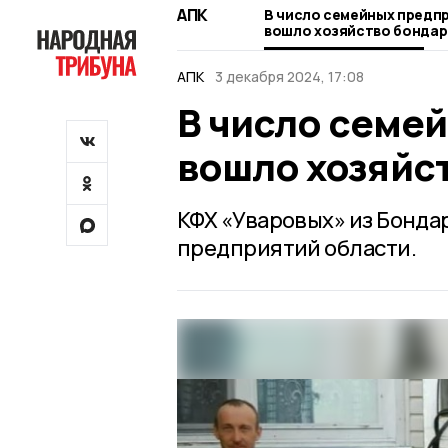
АПК
В число семейных предп
вошло хозяйство бондар
АПК
3 декабря 2024, 17:08
В число семе
вошло хозяйс
КФХ «Уваровых» из Бонда
предприятий области.