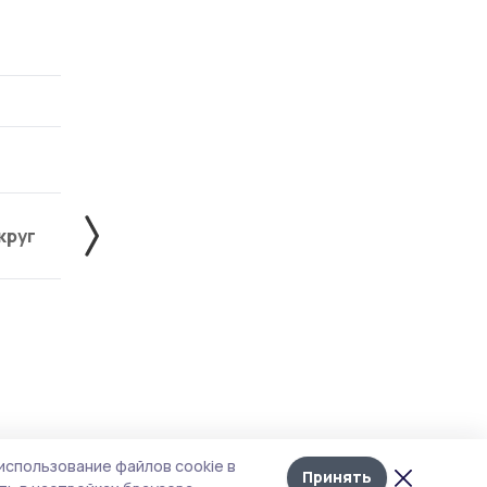
круг
Знаменский округ
Инжавинский округ
Лента
10
использование файлов cookie в
новостей
Принять