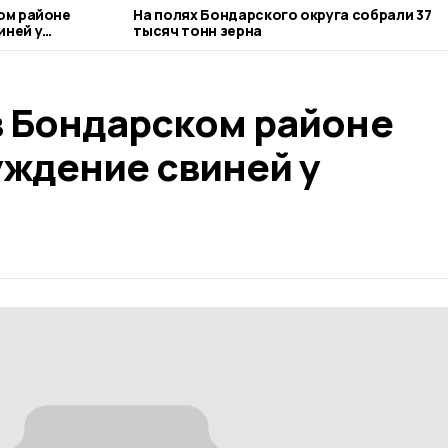
ом районе
На полях Бондарского округа собрали 37
иней у
тысяч тонн зерна
в Бондарском районе
уждение свиней у