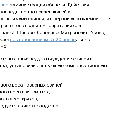
ение
администрации области. Действия
епосредственно прилегающей к
нской чумы свиней, и в первой угрожаемой зоне
ров от его границ – территория сёл
навка, Шилово, Коровино, Митрополье, Усово,
ние:
постановлением от 20 январ
я село
но.
которых произведут отчуждение свиней и
ства, установили следующую компенсационную
ивого веса товарных свиней,
вого веса свиноматок,
ого веса хряков,
родуктов животноводства.