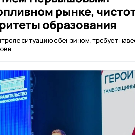
опливном рынке, чистот
оритеты образования
нтроле ситуацию с бензином, требует наве
ове.