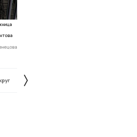
знецова
круг
Знаменский округ
Инжавинский округ