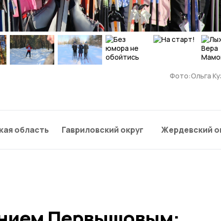
Фото:Ольга Ку
кая область
Гавриловский округ
Жердевский о
ением Первышовым: