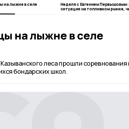
 на лыжне в селе
Неделя с Евгением Первышовым:
ситуация на топливном рынке, ч
городе и приоритеты образован
ы на лыжне в селе
Казыванского леса прошли соревнования 
хся бондарских школ.