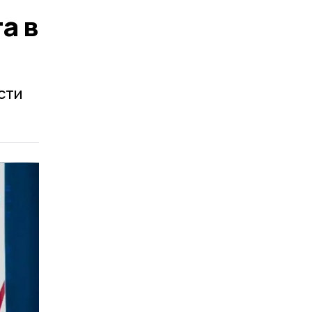
а в
сти