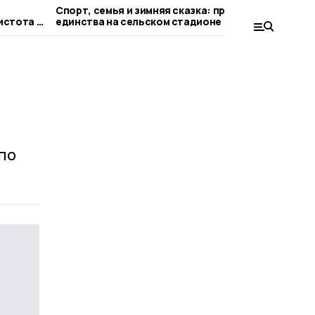
Спорт, семья и зимняя сказка: праздник
Праздн
истота в
единства на сельском стадионе
Бонда
ия
по