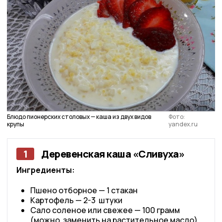
Блюдо пионерских столовых — каша из двух видов
Фото:
крупы
yandex.ru
1
Деревенская каша «Сливуха»
Ингредиенты:
Пшено отборное — 1 стакан
Картофель — 2-3 штуки
Сало соленое или свежее — 100 грамм
(можно заменить на растительное масло)