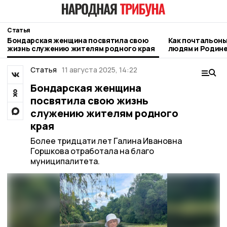
Статья
Бондарская женщина посвятила свою
Как почтальоны
жизнь служению жителям родного края
людям и Родин
Статья
11 августа 2025, 14:22
Бондарская женщина
посвятила свою жизнь
служению жителям родного
края
Более тридцати лет Галина Ивановна
Горшкова отработала на благо
муниципалитета.