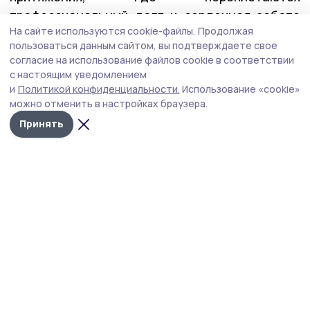
профессиональный долг и сердечная забота
На сайте используются cookie-файлы.
Продолжая
о тех, кто нуждается в поддержке.
пользоваться данным сайтом, вы подтверждаете свое
согласие на использование файлов cookie в соответствии
почта
с настоящим уведомлением
и
Политикой конфиденциальности.
Использование «cookie»
можно отменить в настройках браузера.
Автор:
Ольга Кудинова
Принять
Издания МО
Тамбовская область
Гаври
Тамбовской области
Статья
19 мая , 17:11
«Дайте будущему голос!»: как домашняя
студия Владимира Тимофеева стала
кузницей бондарских молодых талантов
В Бондарях заговорили о необычном музыкальном