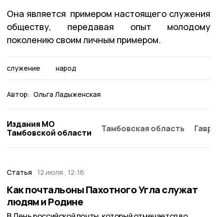
Она является примером настоящего служения
обществу, передавая опыт молодому
поколению своим личным примером.
служение
народ
Автор:
Ольга Ладыженская
Издания МО
Тамбовская область
Гаври
Тамбовской области
Статья
12 июля , 12:16
Как почтальоны Пахотного Угла служат
людям и Родине
В День российской почты, который отмечается во