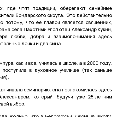
х, где чтят традиции, оберегают семейные
 жители Бондарского округа. Это действительно
о потому, что её главой является священник,
рама села Пахотный Угол отец Александр Кукин,
ере любви, добра и взаимопонимания здесь
тельные дочки и два сына.
пуре, как и все, училась в школе, а в 2000 году,
, поступила в духовное училище (так раньше
ия).
аканчивала семинарию, она познакомилась здесь
Александром, который, будучи уже 25-летним
свой выбор.
да Жодино, что в Белоруссии. Окончив школу,