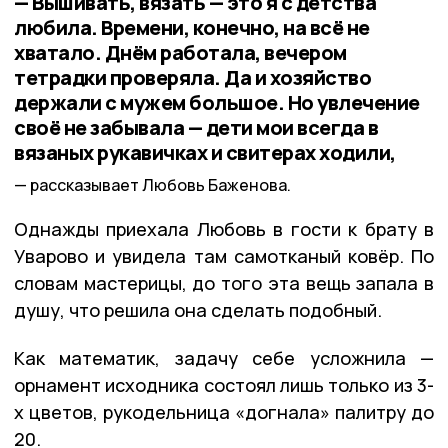
— Вышивать, вязать — это я с детства
любила. Времени, конечно, на всё не
хватало. Днём работала, вечером
тетрадки проверяла. Да и хозяйство
держали с мужем большое. Но увлечение
своё не забывала — дети мои всегда в
вязаных рукавичках и свитерах ходили,
рассказывает Любовь Баженова.
Однажды приехала Любовь в гости к брату в
Уварово и увидела там самотканый ковёр. По
словам мастерицы, до того эта вещь запала в
душу, что решила она сделать подобный.
Как математик, задачу себе усложнила —
орнамент исходника состоял лишь только из 3-
х цветов, рукодельница «догнала» палитру до
20.