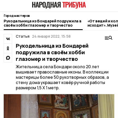
Город мастеров
Рукодельница из Бондарей подружила в
«От вещей и ко
своём хобби глазомер и творчество
исходит». Музе
устроила у себ
Бондарей
Статья
24 января 2022, 15:58
Рукодельница из Бондарей
подружила в своём хобби
глазомер и творчество
Жительница села Бондари около 20 лет
вышивает православные иконы. В коллекции
мастерицы более 50 рукотворных образов, а
стену дома украшает ковёр ручной работы
размером 1,5 Х 1 метр.