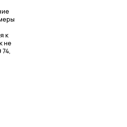
ние
 меры
я к
к не
 74,