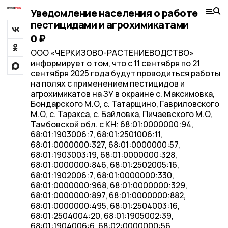
Уведомление населения о работе
пестицидами и агрохимикатами
0 ₽
ООО «ЧЕРКИЗОВО-РАСТЕНИЕВОДСТВО»
информирует о том, что с 11 сентября по 21
сентября 2025 года будут проводиться работы
на полях с применением пестицидов и
агрохимикатов на ЗУ в окраине с. Максимовка,
Бондарского М.О, с. Татарщино, Гавриловского
М.О, с. Таракса, с. Байловка, Пичаевского М.О,
Тамбовской обл. с КН: 68:01:0000000:94,
68:01:1903006:7, 68:01:2501006:11,
68:01:0000000:327, 68:01:0000000:57,
68:01:1903003:19, 68:01:0000000:328,
68:01:0000000:846, 68:01:2502005:16,
68:01:1902006:7, 68:01:0000000:330,
68:01:0000000:968, 68:01:0000000:329,
68:01:0000000:897, 68:01:0000000:882,
68:01:0000000:495, 68:01:2504003:16,
68:01:2504004:20, 68:01:1905002:39,
68:01:1904006:6, 68:02:0000000:56,