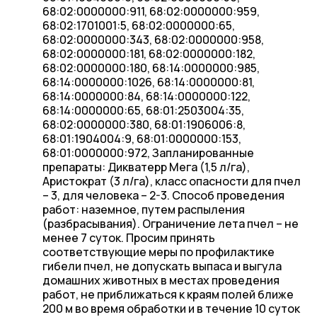
68:02:0000000:911, 68:02:0000000:959,
68:02:1701001:5, 68:02:0000000:65,
68:02:0000000:343, 68:02:0000000:958,
68:02:0000000:181, 68:02:0000000:182,
68:02:0000000:180, 68:14:0000000:985,
68:14:0000000:1026, 68:14:0000000:81,
68:14:0000000:84, 68:14:0000000:122,
68:14:0000000:65, 68:01:2503004:35,
68:02:0000000:380, 68:01:1906006:8,
68:01:1904004:9, 68:01:0000000:153,
68:01:0000000:972, Запланированные
препараты: Дикватерр Мега (1,5 л/га),
Аристократ (3 л/га), класс опасности для пчел
– 3, для человека – 2-3. Способ проведения
работ: наземное, путем распыления
(разбрасывания). Ограничение лета пчел – не
менее 7 суток. Просим принять
соответствующие меры по профилактике
гибели пчел, не допускать выпаса и выгула
домашних животных в местах проведения
работ, не приближаться к краям полей ближе
200 м во время обработки и в течение 10 суток