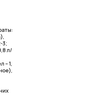
раты:
),
-3;
,8 л/
 – 1,
ное),
шних