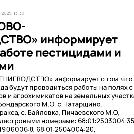
 2025, 13:30
ОВО-
СТВО» информирует
работе пестицидами и
ами
ИЕВОДСТВО» информирует о том, что 
ода будут проводиться работы на полях с
 и агрохимикатов на земельных участк
Бондарского М.О, с. Татарщино,
ракса, с. Байловка, Пичаевского М.О,
адастровыми номерами: 68:01:2503004:35
:1906006:8, 68:01:2504004:20,