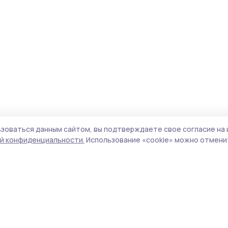
зоваться данным сайтом, вы подтверждаете свое согласие на 
й конфиденциальности.
Использование «cookie» можно отменит
Учредитель и издатель:
ООО «Издательский
Пол
дом «Тамбов»
Сай
Адрес редакции:
392000, Тамбовская обл.,
coo
г.Тамбов, ш. Моршанское, д.14а
сай
Номер телефона редакции:
8 (4752) 45-05-
испо
76
нас
Электронная почта редакции:
конф