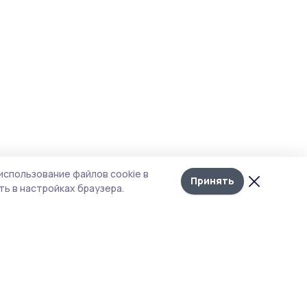
использование файлов cookie в
Принять
ь в настройках браузера.
итика конфиденциальности
т содержит сервисы, использующие
kies. Продолжая пользоваться данным
том, вы подтверждаете свое согласие на
льзование файлов cookie в соответствии с
тоящим уведомлением и Политикой
иденциальности. Использование «cookie»