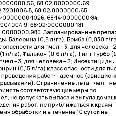
:0000000:56, 68:02:0000000:69,
2:3201006:5, 68:02:0000000:65,
4:0000000:1026, 68:14:0000000:84,
:1904004:9, 68:02:0000000:181,
14:0000000:985. Запланированные препа
: Балерина (0,5 л/га), Бомба (0,030 г/га
с опасности для пчел – 3, для человека – 2
 л/га), Фалькон (0,6 л/га), Тилт Турбо (0
пчел – 3, для человека – 2; Инсектициды:
онрин (0,15 л/га) класс опасности для пчел
б проведения работ: наземное (авиацион
расывания). Ограничение лета пчел – не
принять соответствующие меры по
ел, не допускать выпаса и выгула дома
едения работ, не приближаться к краям
емя обработки и в течение 10 суток не