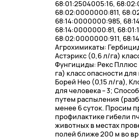
68:01:2504005:16, 68:02
68:02:0000000:811, 68:0
68:14:0000000:985, 68:1
68:14:0000000:81, 68:01
68:02:0000000:911, 68:
Агрохимикаты: Гербициды
Астэрикс (0,6 л/га) клас
Фунгициды: Рекс Пллюс (1
га) класс опасности для 
Борей Нео (0,15 л/га), Кл
для человека – 3; Спосо
путем распыления (разб
менее 6 суток. Просим 
профилактике гибели пч
животных в местах пров
полей ближе 200 м во вр