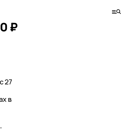
0 ₽
с 27
ах в
,